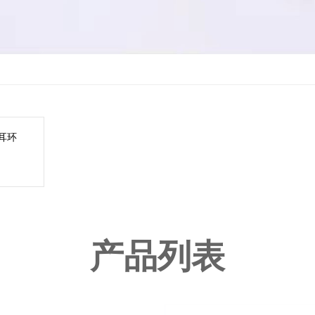
K耳环
产品列表