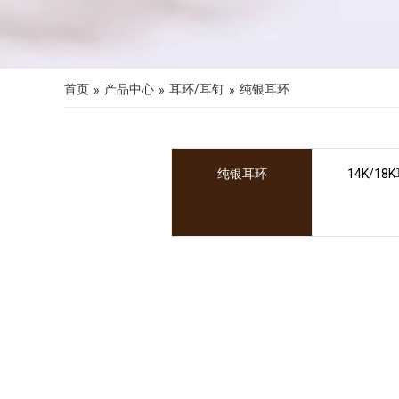
首页
产品中心
耳环/耳钉
纯银耳环
»
»
»
纯银耳环
14K/18