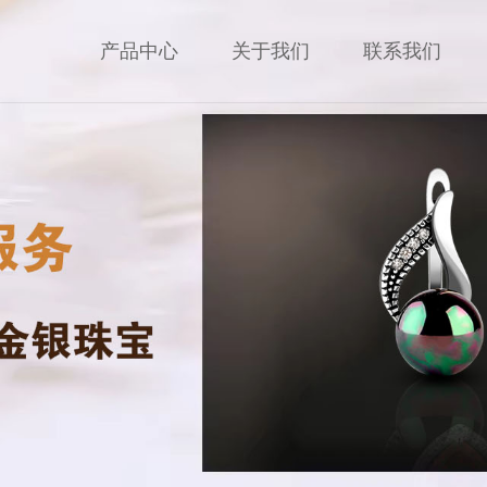
产品中心
关于我们
联系我们