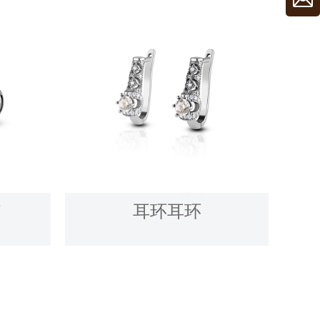
钉
耳环耳环