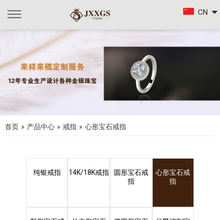
CN
首页
»
产品中心
»
戒指
»
心形宝石戒指
纯银戒指
14K/18K戒指
圆形宝石戒
心形宝石戒
指
指