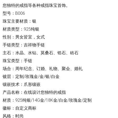
您独特的戒指等各种戒指珠宝首饰。
型号：B006
珠宝主要材质：银
材质类型：925纯银
性别：男女皆宜，女式
手链类型：吉祥物手链
主石：水晶、水钻、莫桑石、锆石、砖石
珠宝类型：手链
场合：周年纪念、订婚、礼物、聚会、婚礼
镀层：定制/玫瑰金/金/银/白金
镶嵌技术：爪形镶嵌
产品名称：在线设计您独特的
戒指
材质：925纯银/14G金/18K金/白金/玫瑰金/定制
徽标：自定义商标
风格：时尚