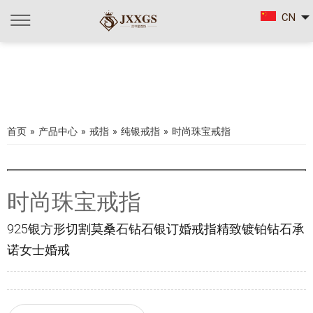
CN
首页
»
产品中心
»
戒指
»
纯银戒指
»
时尚珠宝戒指
时尚珠宝戒指
925银方形切割莫桑石钻石银订婚戒指精致镀铂钻石承
诺女士婚戒