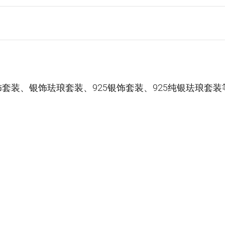
饰套装、银饰珐琅套装、
925银饰套装
、925纯银珐琅套